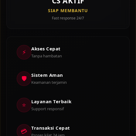
CS AKTIF
SIAP MEMBANTU
Fast response 24/7
Akses Cepat
⚡
Tanpa hambatan
Sistem Aman
🛡️
Keamanan terjamin
Layanan Terbaik
⭐
Support responsif
Transaksi Cepat
💳
Proses kilat 24 jam