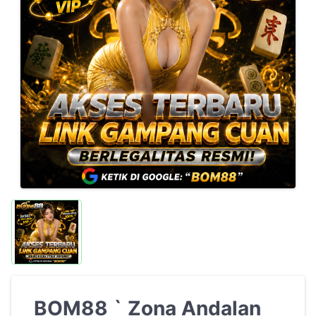
BOM88 ` Zona Andalan