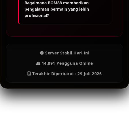
Bagaimana BOM88 memberikan
pengalaman bermain yang lebih
profesional?
🟢 Server Stabil Hari Ini
👥 14.891 Pengguna Online
🗓️ Terakhir Diperbarui : 29 Juli 2026