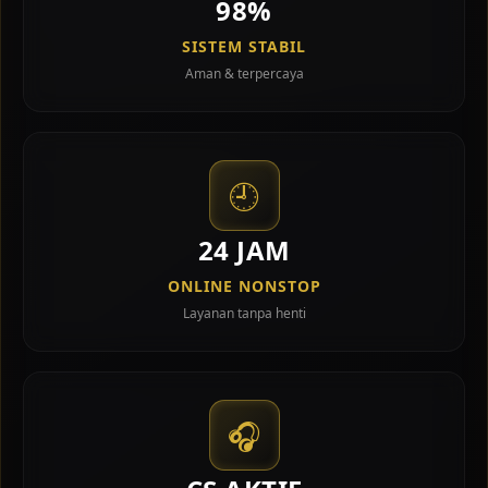
98%
SISTEM STABIL
Aman & terpercaya
🕘
24 JAM
ONLINE NONSTOP
Layanan tanpa henti
🎧