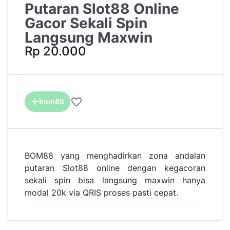
Putaran Slot88 Online
Gacor Sekali Spin
Langsung Maxwin
Rp 20.000
bom88
BOM88 yang menghadirkan zona andalan
putaran Slot88 online dengan kegacoran
sekali spin bisa langsung maxwin hanya
modal 20k via QRIS proses pasti cepat.