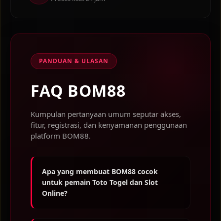
PANDUAN & ULASAN
FAQ BOM88
Kumpulan pertanyaan umum seputar akses,
fitur, registrasi, dan kenyamanan penggunaan
platform BOM88.
Apa yang membuat BOM88 cocok
untuk pemain Toto Togel dan Slot
Online?