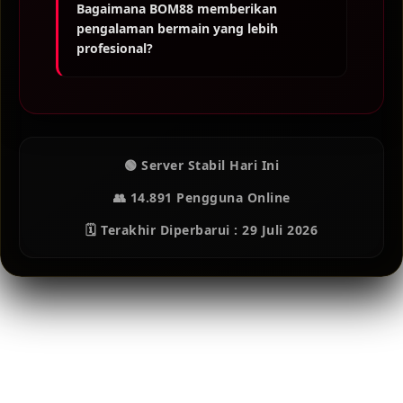
Bagaimana BOM88 memberikan
pengalaman bermain yang lebih
profesional?
🟢 Server Stabil Hari Ini
👥 14.891 Pengguna Online
🗓️ Terakhir Diperbarui : 29 Juli 2026