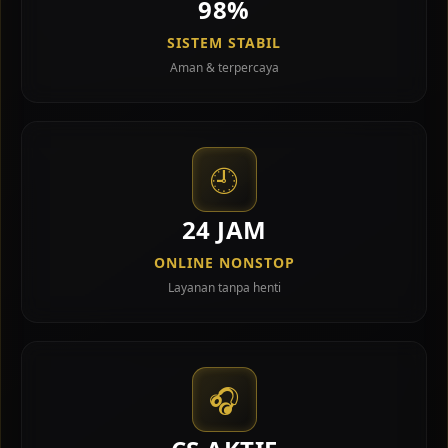
98%
SISTEM STABIL
Aman & terpercaya
🕘
24 JAM
ONLINE NONSTOP
Layanan tanpa henti
🎧