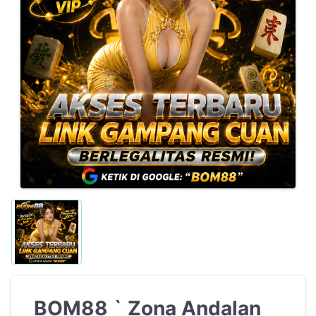
BOM88 ` Zona Andalan