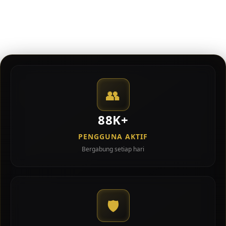
👥
88K+
PENGGUNA AKTIF
Bergabung setiap hari
🛡️