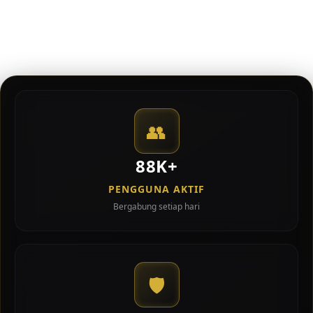
👥
88K+
PENGGUNA AKTIF
Bergabung setiap hari
🛡️