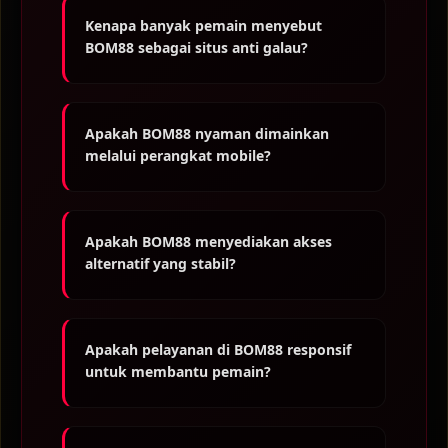
Kenapa banyak pemain menyebut
BOM88 sebagai situs anti galau?
Apakah BOM88 nyaman dimainkan
melalui perangkat mobile?
Apakah BOM88 menyediakan akses
alternatif yang stabil?
Apakah pelayanan di BOM88 responsif
untuk membantu pemain?