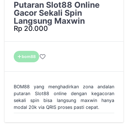
Putaran Slot88 Online
Gacor Sekali Spin
Langsung Maxwin
Rp 20.000
bom88
BOM88 yang menghadirkan zona andalan
putaran Slot88 online dengan kegacoran
sekali spin bisa langsung maxwin hanya
modal 20k via QRIS proses pasti cepat.