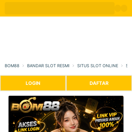
BOM88
BANDAR SLOT RESMI
SITUS SLOT ONLINE
SL
LOGIN
DAFTAR