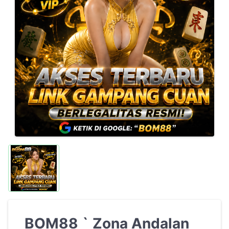
BOM88 ` Zona Andalan