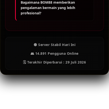
Bagaimana BOM88 memberikan
pengalaman bermain yang lebih
profesional?
🟢 Server Stabil Hari Ini
👥 14.891 Pengguna Online
🗓️ Terakhir Diperbarui : 29 Juli 2026