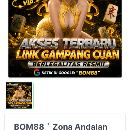
BOM88 ` Zona Andalan