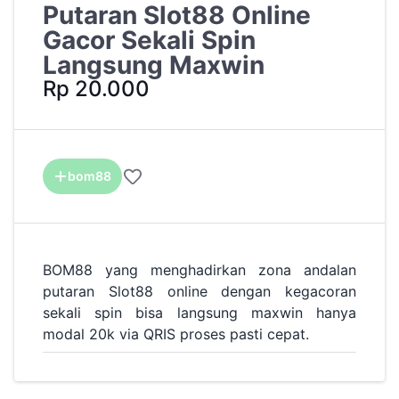
Putaran Slot88 Online
Gacor Sekali Spin
Langsung Maxwin
Rp 20.000
bom88
BOM88 yang menghadirkan zona andalan
putaran Slot88 online dengan kegacoran
sekali spin bisa langsung maxwin hanya
modal 20k via QRIS proses pasti cepat.