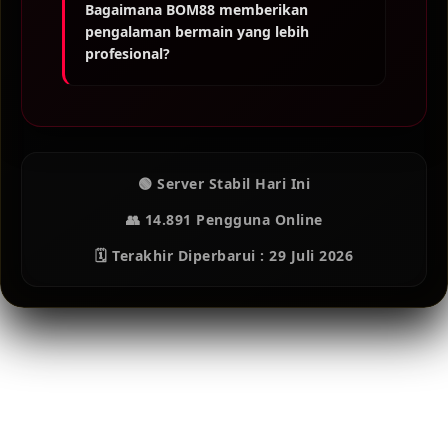
Bagaimana BOM88 memberikan
pengalaman bermain yang lebih
profesional?
🟢 Server Stabil Hari Ini
👥 14.891 Pengguna Online
🗓️ Terakhir Diperbarui : 29 Juli 2026