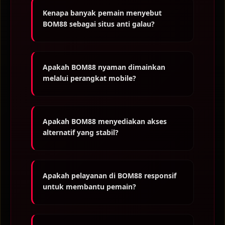
Kenapa banyak pemain menyebut
BOM88 sebagai situs anti galau?
Apakah BOM88 nyaman dimainkan
melalui perangkat mobile?
Apakah BOM88 menyediakan akses
alternatif yang stabil?
Apakah pelayanan di BOM88 responsif
untuk membantu pemain?