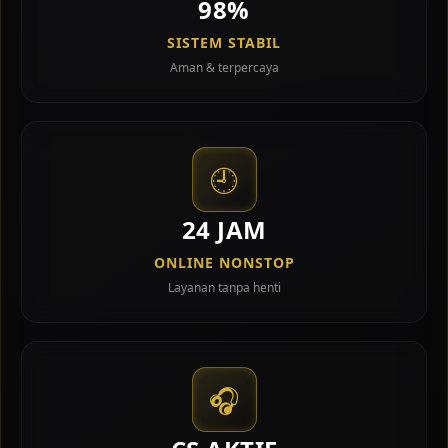
98%
SISTEM STABIL
Aman & terpercaya
🕘
24 JAM
ONLINE NONSTOP
Layanan tanpa henti
🎧