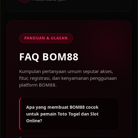
PANDUAN & ULASAN
FAQ BOM88
Kumpulan pertanyaan umum seputar akses,
fitur, registrasi, dan kenyamanan penggunaan
platform BOM88.
Apa yang membuat BOM88 cocok
untuk pemain Toto Togel dan Slot
Online?