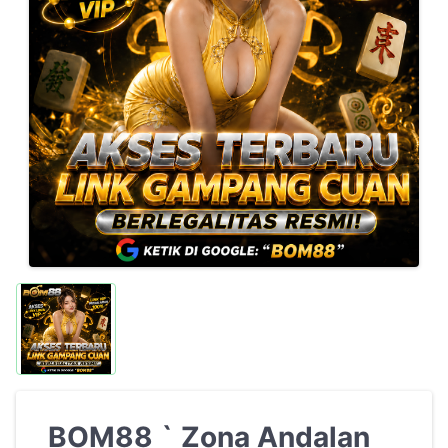
BOM88 ` Zona Andalan