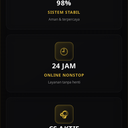
98%
SISTEM STABIL
Aman & terpercaya
🕘
24 JAM
ONLINE NONSTOP
Layanan tanpa henti
🎧