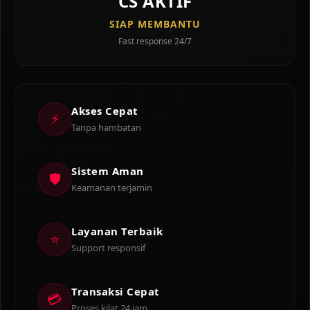
CS AKTIF
SIAP MEMBANTU
Fast response 24/7
Akses Cepat
⚡
Tanpa hambatan
Sistem Aman
🛡️
Keamanan terjamin
Layanan Terbaik
⭐
Support responsif
Transaksi Cepat
💳
Proses kilat 24 jam