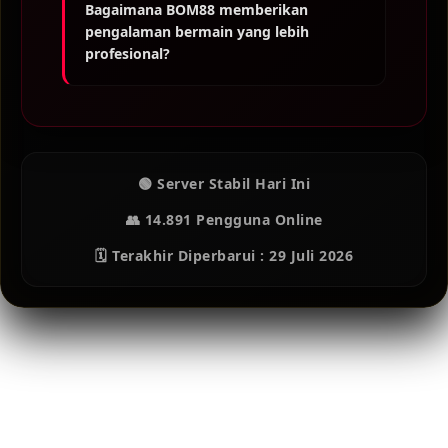
Bagaimana BOM88 memberikan
pengalaman bermain yang lebih
profesional?
🟢 Server Stabil Hari Ini
👥 14.891 Pengguna Online
🗓️ Terakhir Diperbarui : 29 Juli 2026