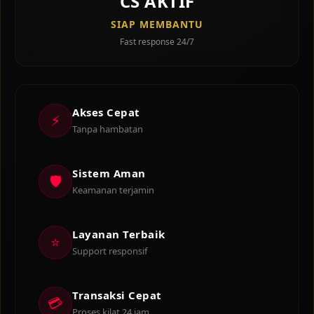
CS AKTIF
SIAP MEMBANTU
Fast response 24/7
Akses Cepat
⚡
Tanpa hambatan
Sistem Aman
🛡️
Keamanan terjamin
Layanan Terbaik
⭐
Support responsif
Transaksi Cepat
💳
Proses kilat 24 jam