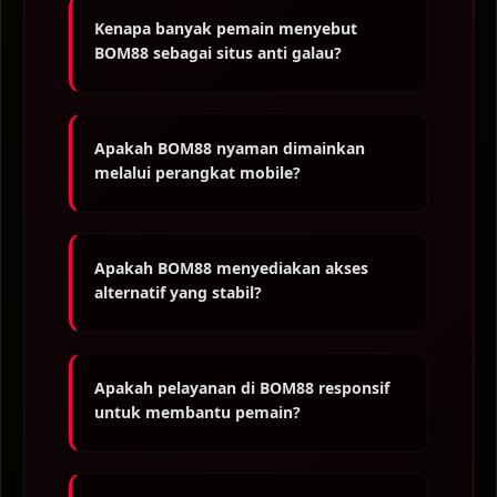
Kenapa banyak pemain menyebut
BOM88 sebagai situs anti galau?
Apakah BOM88 nyaman dimainkan
melalui perangkat mobile?
Apakah BOM88 menyediakan akses
alternatif yang stabil?
Apakah pelayanan di BOM88 responsif
untuk membantu pemain?