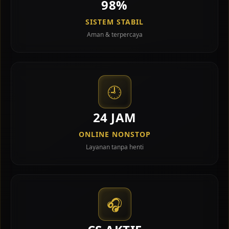
98%
SISTEM STABIL
Aman & terpercaya
🕘
24 JAM
ONLINE NONSTOP
Layanan tanpa henti
🎧