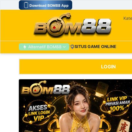
Download BOM88 App
Kate
SITUS GAME ONLINE
Alternatif BOM88
BOM88
BANDAR SLOT RESMI
SITUS SLOT ONLIN
LOGIN