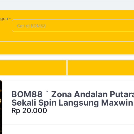
gori
E
SLOT GACOR
GAME ONLINE
BOM88 ` Zona Andalan Putara
Sekali Spin Langsung Maxwin
Rp 20.000