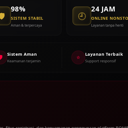
98%
24 JAM
🛡️
🕘
SISTEM STABIL
ONLINE NONST
Aman & terpercaya
Layanan tanpa henti
Sistem Aman
Layanan Terbaik
️
⭐
Keamanan terjamin
Support responsif
, fitur, registrasi, dan kenyamanan penggunaan platform BOM8