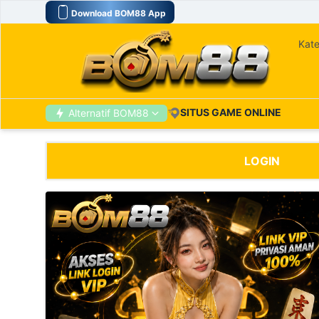
Download BOM88 App
Kate
SITUS GAME ONLINE
Alternatif BOM88
BOM88
BANDAR SLOT RESMI
SITUS SLOT ONLIN
LOGIN