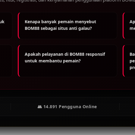
uk
Kenapa banyak pemain menyebut
Ap
BOM88 sebagai situs anti galau?
me
Apakah pelayanan di BOM88 responsif
Ba
untuk membantu pemain?
pe
pr
👥 14.891 Pengguna Online