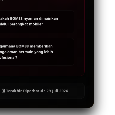
akah BOM88 nyaman dimainkan
lalui perangkat mobile?
gaimana BOM88 memberikan
ngalaman bermain yang lebih
ofesional?
🗓️ Terakhir Diperbarui : 29 Juli 2026