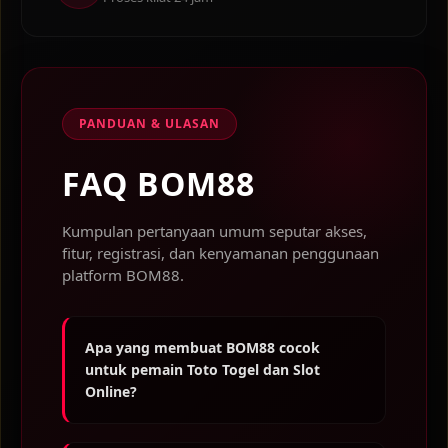
PANDUAN & ULASAN
FAQ BOM88
Kumpulan pertanyaan umum seputar akses,
fitur, registrasi, dan kenyamanan penggunaan
platform BOM88.
Apa yang membuat BOM88 cocok
untuk pemain Toto Togel dan Slot
Online?