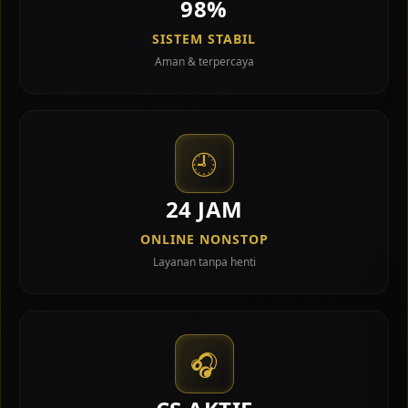
98%
SISTEM STABIL
Aman & terpercaya
🕘
24 JAM
ONLINE NONSTOP
Layanan tanpa henti
🎧