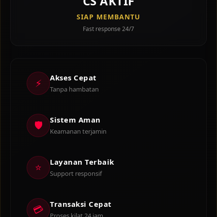
CS AKTIF
SIAP MEMBANTU
Fast response 24/7
Akses Cepat
⚡
Tanpa hambatan
Sistem Aman
🛡️
Keamanan terjamin
Layanan Terbaik
⭐
Support responsif
Transaksi Cepat
💳
Proses kilat 24 jam