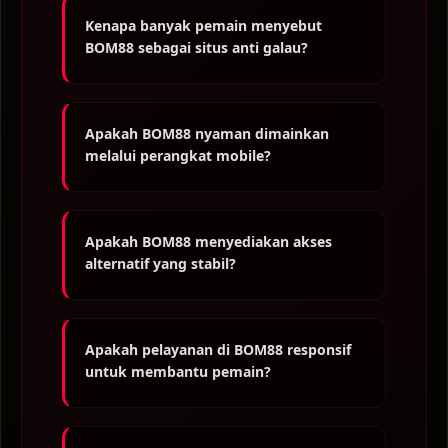
Kenapa banyak pemain menyebut
BOM88 sebagai situs anti galau?
Apakah BOM88 nyaman dimainkan
melalui perangkat mobile?
Apakah BOM88 menyediakan akses
alternatif yang stabil?
Apakah pelayanan di BOM88 responsif
untuk membantu pemain?