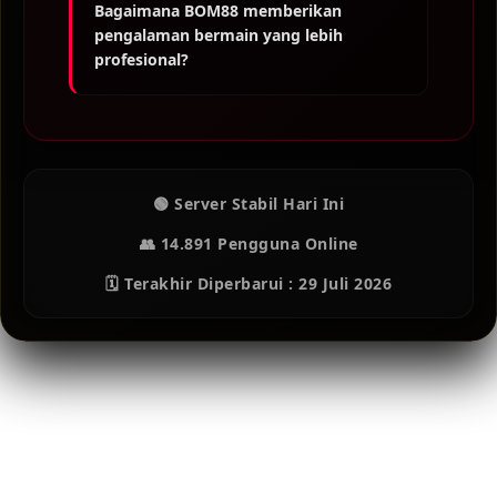
Bagaimana BOM88 memberikan
pengalaman bermain yang lebih
profesional?
🟢 Server Stabil Hari Ini
👥 14.891 Pengguna Online
🗓️ Terakhir Diperbarui : 29 Juli 2026