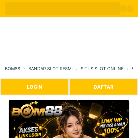
BOM88
BANDAR SLOT RESMI
SITUS SLOT ONLINE
SL
LOGIN
DAFTAR