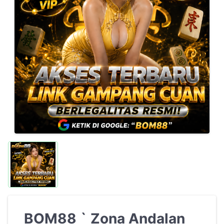
BOM88 ` Zona Andalan