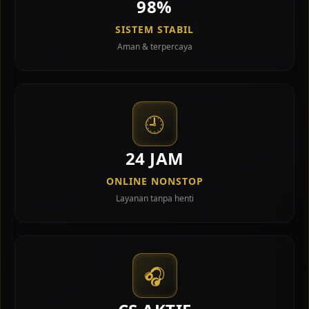
98%
SISTEM STABIL
Aman & terpercaya
🕘
24 JAM
ONLINE NONSTOP
Layanan tanpa henti
🎧