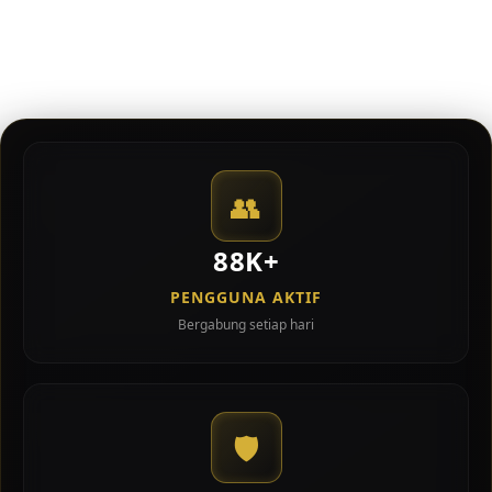
👥
88K+
PENGGUNA AKTIF
Bergabung setiap hari
🛡️