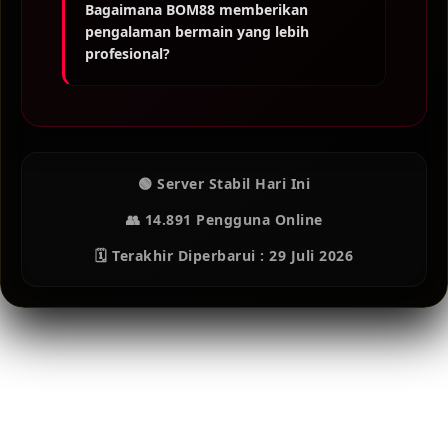
Bagaimana BOM88 memberikan
pengalaman bermain yang lebih
profesional?
🟢 Server Stabil Hari Ini
👥 14.891 Pengguna Online
🗓️ Terakhir Diperbarui : 29 Juli 2026