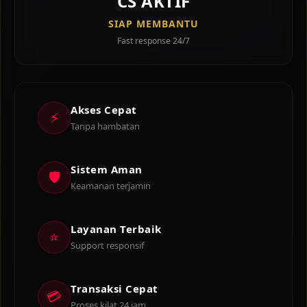
CS AKTIF
SIAP MEMBANTU
Fast response 24/7
Akses Cepat
⚡
Tanpa hambatan
Sistem Aman
🛡️
Keamanan terjamin
Layanan Terbaik
⭐
Support responsif
Transaksi Cepat
💳
Proses kilat 24 jam